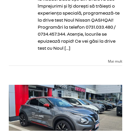
împrejurimi și îți dorești să trăiești o
CONTA
experiența specială, programează-te
la drive test Noul Nissan QASHQAI!
Programări la telefon 0731.033.480 /
0734.457.344. Atenție, locurile se
epuizează rapid! Ce vei găsi la drive
test cu Noul [...]
Mai mult