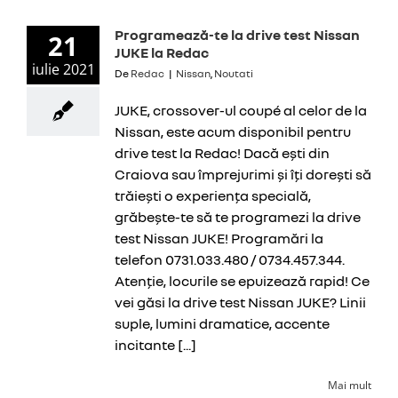
Programează-te la drive test Nissan
21
JUKE la Redac
iulie 2021
De
Redac
|
Nissan
,
Noutati
JUKE, crossover-ul coupé al celor de la
Nissan, este acum disponibil pentru
drive test la Redac! Dacă ești din
Craiova sau împrejurimi și îți dorești să
trăiești o experiența specială,
grăbește-te să te programezi la drive
test Nissan JUKE! Programări la
telefon 0731.033.480 / 0734.457.344.
Atenție, locurile se epuizează rapid! Ce
vei găsi la drive test Nissan JUKE? Linii
suple, lumini dramatice, accente
incitante [...]
Mai mult