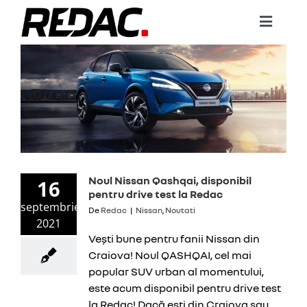
Skip
to
Toggle
content
Naviga
COMPAN
DACIA
RENAUL
NISSAN
Noul Nissan Qashqai, disponibil
16
pentru drive test la Redac
RENEW
septembrie
De
Redac
|
Nissan
,
Noutati
2021
SERVICE
Vești bune pentru fanii Nissan din
Craiova! Noul QASHQAI, cel mai
SERVICI
popular SUV urban al momentului,
este acum disponibil pentru drive test
NOUTĂȚ
la Redac! Dacă ești din Craiova sau