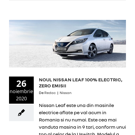
NOUL NISSAN LEAF 100% ELECTRIC,
26
ZERO EMISII
noiembrie
De
Redac
|
Nissan
2020
Nissan Leaf este una din masinile
electrice aflate pe val acum in
Romania si nu numai. Este cea mai
vanduta masina in 9 tari, conform unui
top al celor de la Uswitch. Modelul a