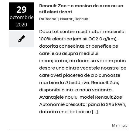
Renault Zoe – o masina de oras cu un
29
stil electrizant
octombrie
De
Redac
|
Noutati
,
Renault
2020
Daca tot suntem sustinatorii masinilor
100% electrice (emisii CO2 0 g/km),
datorita consecintelor benefice pe
care le au asupra mediului
inconjurator, ne dorim sa vorbim putin
despre una dintre vedetele noastre, pe
care aveti placerea de a o cunoaste
mai bine la #testdrive: Renault Zoe,
disponibila intr-o noua varianta.
Avantajele noului model Renault Zoe
Autonomie crescuta: pana la 395 kWh,
datorita unei baterii cu [...]
Mai mult