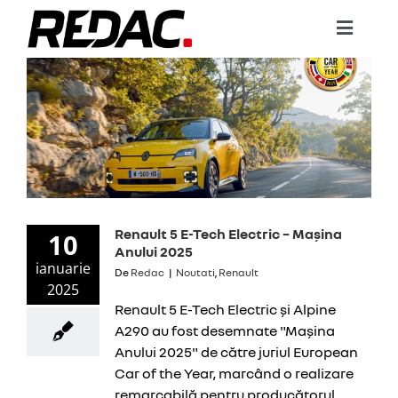
Skip
to
Toggle
content
Naviga
COMPAN
DACIA
RENAUL
NISSAN
Renault 5 E-Tech Electric – Mașina
10
Anului 2025
RENEW
ianuarie
De
Redac
|
Noutati
,
Renault
2025
SERVICE
Renault 5 E-Tech Electric și Alpine
A290 au fost desemnate "Mașina
SERVICI
Anului 2025" de către juriul European
Car of the Year, marcând o realizare
NOUTĂȚ
remarcabilă pentru producătorul