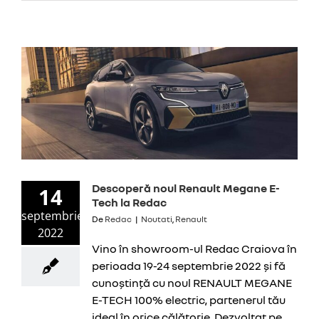
Descoperă noul Renault Megane E-
14
Tech la Redac
septembrie
De
Redac
|
Noutati
,
Renault
2022
Vino în showroom-ul Redac Craiova în
perioada 19-24 septembrie 2022 și fă
cunoștință cu noul RENAULT MEGANE
E-TECH 100% electric, partenerul tău
ideal în orice călătorie. Dezvoltat pe