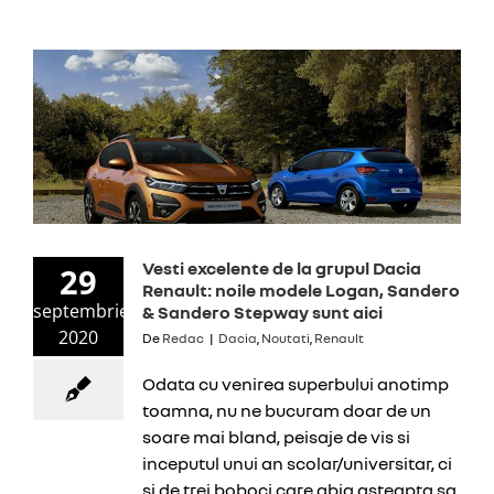
Vesti excelente de la grupul Dacia
29
Renault: noile modele Logan, Sandero
septembrie
& Sandero Stepway sunt aici
2020
De
Redac
|
Dacia
,
Noutati
,
Renault
Odata cu venirea superbului anotimp
toamna, nu ne bucuram doar de un
soare mai bland, peisaje de vis si
inceputul unui an scolar/universitar, ci
si de trei boboci care abia asteapta sa