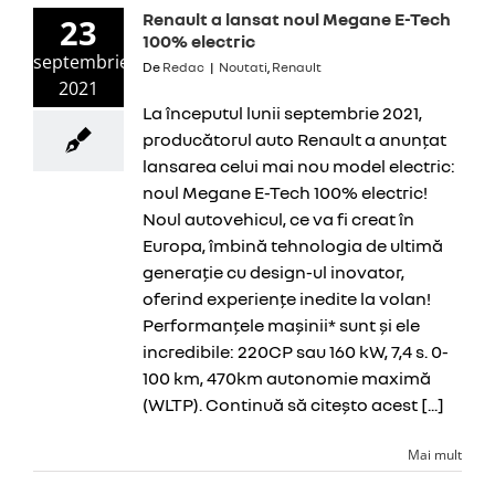
Renault a lansat noul Megane E-Tech
23
100% electric
septembrie
De
Redac
|
Noutati
,
Renault
2021
La începutul lunii septembrie 2021,
producătorul auto Renault a anunțat
lansarea celui mai nou model electric:
noul Megane E-Tech 100% electric!
Noul autovehicul, ce va fi creat în
Europa, îmbină tehnologia de ultimă
generație cu design-ul inovator,
oferind experiențe inedite la volan!
Performanțele mașinii* sunt și ele
incredibile: 220CP sau 160 kW, 7,4 s. 0-
100 km, 470km autonomie maximă
(WLTP). Continuă să citeșto acest [...]
Mai mult