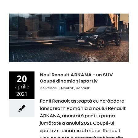
Noul Renault ARKANA – un SUV
20
Coupé dinamic și sportiv
aprilie
De
Redac
|
Noutati
,
Renault
2021
Fanii Renault așteaptă cu nerăbdare
lansarea în România a noului Renault
ARKANA, anunțată pentru prima
jumătate a anului 2021. Coupé-ul
sportiv și dinamic al mărcii Renault
vine pe piața europeană echipat din